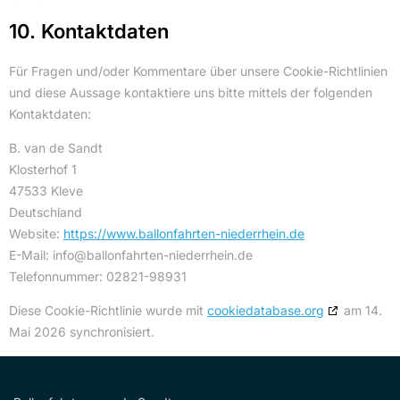
10. Kontaktdaten
Für Fragen und/oder Kommentare über unsere Cookie-Richtlinien
und diese Aussage kontaktiere uns bitte mittels der folgenden
Kontaktdaten:
B. van de Sandt
Klosterhof 1
47533 Kleve
Deutschland
Website:
https://www.ballonfahrten-niederrhein.de
E-Mail:
info@
ballonfahrten-niederrhein.de
Telefonnummer: 02821-98931
Diese Cookie-Richtlinie wurde mit
cookiedatabase.org
am 14.
Mai 2026 synchronisiert.