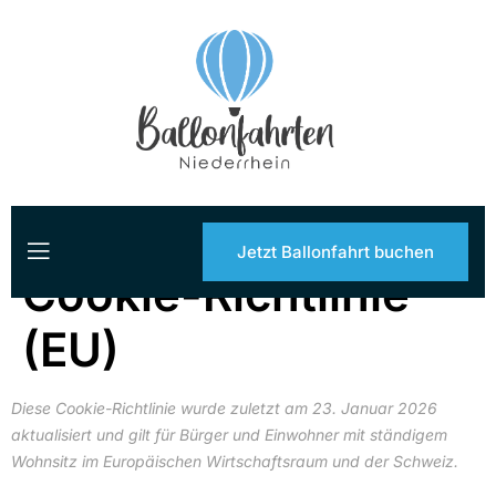
Jetzt Ballonfahrt buchen
Cookie-Richtlinie
(EU)
Diese Cookie-Richtlinie wurde zuletzt am 23. Januar 2026
aktualisiert und gilt für Bürger und Einwohner mit ständigem
Wohnsitz im Europäischen Wirtschaftsraum und der Schweiz.