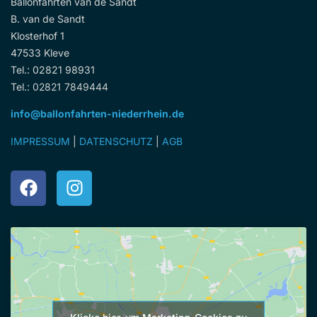
Ballonfahrten van de Sandt
B. van de Sandt
Klosterhof 1
47533 Kleve
Tel.: 02821 98931
Tel.:
02821 7849444
info@ballonfahrten-niederrhein.de
IMPRESSUM
|
DATENSCHUTZ
|
AGB